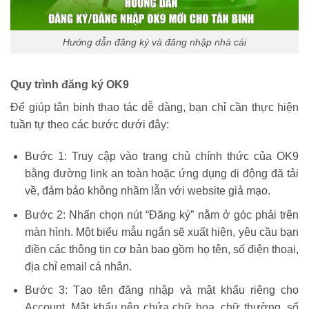
Hướng dẫn đăng ký và đăng nhập nhà cái
Quy trình đăng ký OK9
Để giúp tân binh thao tác dễ dàng, bạn chỉ cần thực hiện
tuần tự theo các bước dưới đây:
Bước 1: Truy cập vào trang chủ chính thức của OK9
bằng đường link an toàn hoặc ứng dụng di động đã tải
về, đảm bảo không nhầm lẫn với website giả mạo.
Bước 2: Nhấn chọn nút “Đăng ký” nằm ở góc phải trên
màn hình. Một biểu mẫu ngắn sẽ xuất hiện, yêu cầu bạn
điền các thông tin cơ bản bao gồm họ tên, số điện thoại,
địa chỉ email cá nhân.
Bước 3: Tạo tên đăng nhập và mật khẩu riêng cho
Account. Mật khẩu nên chứa chữ hoa, chữ thường, số