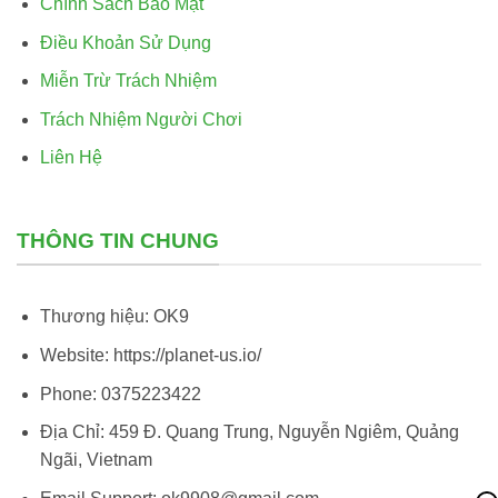
Chính Sách Bảo Mật
Điều Khoản Sử Dụng
Miễn Trừ Trách Nhiệm
Trách Nhiệm Người Chơi
Liên Hệ
THÔNG TIN CHUNG
Thương hiệu: OK9
Website: https://planet-us.io/
Phone: 0375223422
Địa Chỉ: 459 Đ. Quang Trung, Nguyễn Ngiêm, Quảng
Ngãi, Vietnam