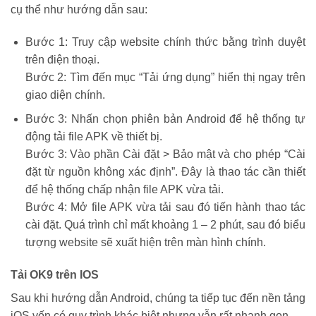
cụ thể như hướng dẫn sau:
Bước 1: Truy cập website chính thức bằng trình duyệt
trên điện thoại.
Bước 2: Tìm đến mục “Tải ứng dụng” hiển thị ngay trên
giao diện chính.
Bước 3: Nhấn chọn phiên bản Android để hệ thống tự
động tải file APK về thiết bị.
Bước 3: Vào phần Cài đặt > Bảo mật và cho phép “Cài
đặt từ nguồn không xác định”. Đây là thao tác cần thiết
để hệ thống chấp nhận file APK vừa tải.
Bước 4: Mở file APK vừa tải sau đó tiến hành thao tác
cài đặt. Quá trình chỉ mất khoảng 1 – 2 phút, sau đó biểu
tượng website sẽ xuất hiện trên màn hình chính.
Tải OK9 trên IOS
Sau khi hướng dẫn Android, chúng ta tiếp tục đến nền tảng
iOS vốn có quy trình khác biệt nhưng vẫn rất nhanh gọn.