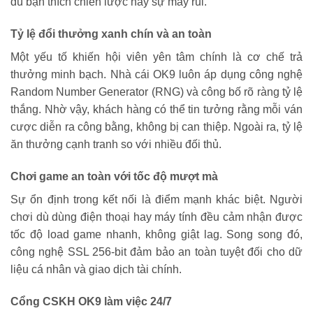
dù bạn thích chiến lược hay sự may rủi.
Tỷ lệ đổi thưởng xanh chín và an toàn
Một yếu tố khiến hội viên yên tâm chính là cơ chế trả
thưởng minh bạch. Nhà cái OK9 luôn áp dụng công nghệ
Random Number Generator (RNG) và công bố rõ ràng tỷ lệ
thắng. Nhờ vậy, khách hàng có thể tin tưởng rằng mỗi ván
cược diễn ra công bằng, không bị can thiệp. Ngoài ra, tỷ lệ
ăn thưởng cạnh tranh so với nhiều đối thủ.
Chơi game an toàn với tốc độ mượt mà
Sự ổn định trong kết nối là điểm mạnh khác biệt. Người
chơi dù dùng điện thoại hay máy tính đều cảm nhận được
tốc độ load game nhanh, không giật lag. Song song đó,
công nghệ SSL 256-bit đảm bảo an toàn tuyệt đối cho dữ
liệu cá nhân và giao dịch tài chính.
Cổng CSKH OK9 làm việc 24/7