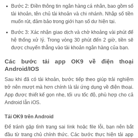
Bước 2: Điền thông tin ngân hàng cá nhân, bao gồm số
tài khoản, tên chủ tài khoản và chi nhánh. Nhập số tiền
muốn rút, đảm bảo trong giới hạn số dư hiện tại.
Bước 3: Xác nhận giao dịch và chờ khoảng vài phút để
hệ thống xử lý. Trong vòng 30 phút đến 2 giờ, tiền sẽ
được chuyển thẳng vào tài khoản ngân hàng của bạn.
Các bước tải app OK9 về điện thoại
Android/IOS
Sau khi đã có tài khoản, bước tiếp theo giúp trải nghiệm
trở nên mượt mà hơn chính là tải ứng dụng về điện thoại.
App được thiết kế gọn nhẹ, tối ưu tốc độ, phù hợp cho cả
Android lẫn iOS.
Tải OK9 trên Android
Để tránh gặp tình trạng sai link hoặc file lỗi, bạn nên bắt
đầu từ trang chủ chính thức. Các bước thực hiện tải app