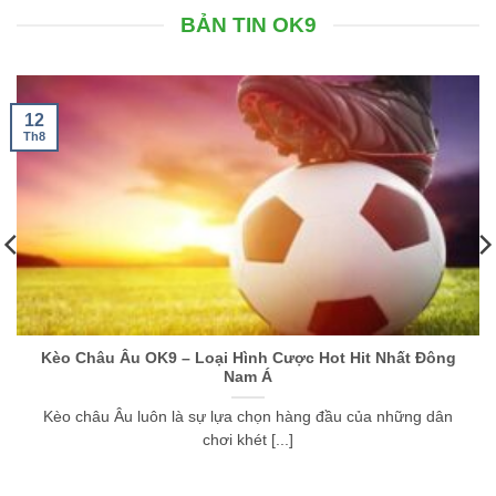
BẢN TIN OK9
12
Th8
Kèo Châu Âu OK9 – Loại Hình Cược Hot Hit Nhất Đông
Nam Á
Kèo châu Âu luôn là sự lựa chọn hàng đầu của những dân
chơi khét [...]