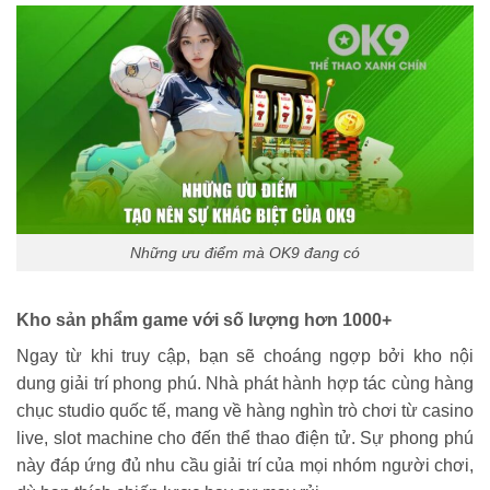
Những ưu điểm mà OK9 đang có
Kho sản phẩm game với số lượng hơn 1000+
Ngay từ khi truy cập, bạn sẽ choáng ngợp bởi kho nội
dung giải trí phong phú. Nhà phát hành hợp tác cùng hàng
chục studio quốc tế, mang về hàng nghìn trò chơi từ casino
live, slot machine cho đến thể thao điện tử. Sự phong phú
này đáp ứng đủ nhu cầu giải trí của mọi nhóm người chơi,