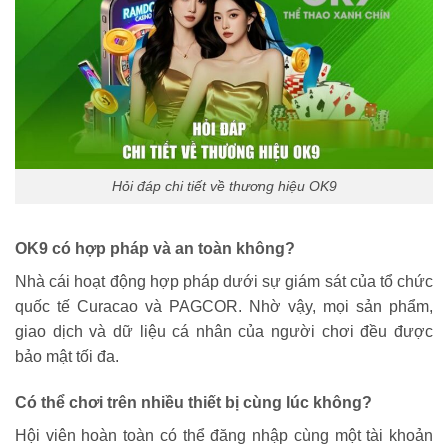
Hỏi đáp chi tiết về thương hiệu OK9
OK9 có hợp pháp và an toàn không?
Nhà cái hoạt động hợp pháp dưới sự giám sát của tổ chức
quốc tế Curacao và PAGCOR. Nhờ vậy, mọi sản phẩm,
giao dịch và dữ liệu cá nhân của người chơi đều được
bảo mật tối đa.
Có thể chơi trên nhiều thiết bị cùng lúc không?
Hội viên hoàn toàn có thể đăng nhập cùng một tài khoản