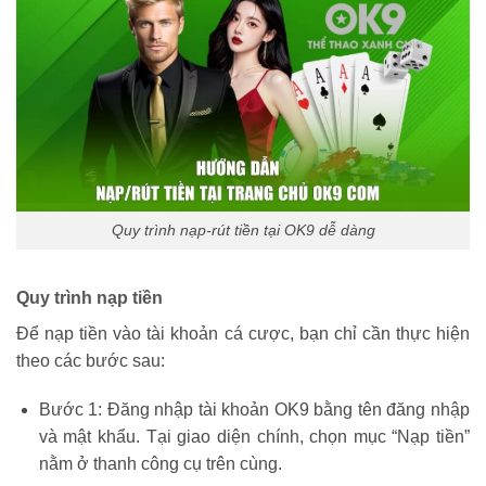
Quy trình nạp-rút tiền tại OK9 dễ dàng
Quy trình nạp tiền
Để nạp tiền vào tài khoản cá cược, bạn chỉ cần thực hiện
theo các bước sau:
Bước 1: Đăng nhập tài khoản OK9 bằng tên đăng nhập
và mật khẩu. Tại giao diện chính, chọn mục “Nạp tiền”
nằm ở thanh công cụ trên cùng.