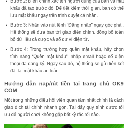
Bước 2: Điền chính xác tên người dùng của bạn và mật
khẩu đã tạo trước đó. Để tiết kiệm thời gian, bạn có thể
lưu mật khẩu ngay trên trình duyệt cá nhân.
Bước 3: Nhấn vào nút lệnh “Đăng nhập” ngay góc phải.
Hệ thống sẽ đưa bạn tới giao diện chính, đồng bộ toàn
bộ dữ liệu cá cược và số dư ví điện tử.
Bước 4: Trong trường hợp quên mật khẩu, hãy chọn
tính năng “Quên mật khẩu”, nhập email hoặc số điện
thoại đã đăng ký. Ngay sau đó, hệ thống sẽ gửi liên kết
đặt lại mật khẩu an toàn.
Hướng dẫn nạp/rút tiền tại trang chủ OK9
COM
Một trong những điều hội viên quan tâm nhất chính là cách
giao dịch tài chính nhanh gọn. Tại đây quy trình được tối
ưu để người chơi không gặp bất kỳ rắc rối nào.