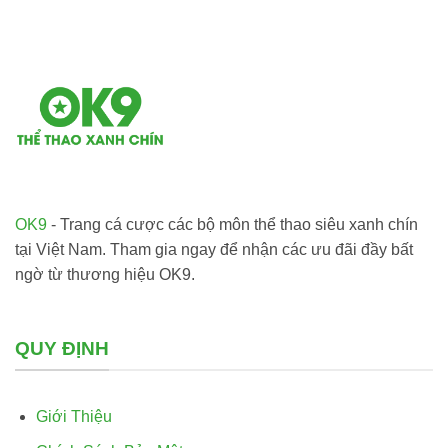
OK9
- Trang cá cược các bộ môn thể thao siêu xanh chín
tại Việt Nam. Tham gia ngay để nhận các ưu đãi đầy bất
ngờ từ thương hiệu OK9.
QUY ĐỊNH
Giới Thiệu